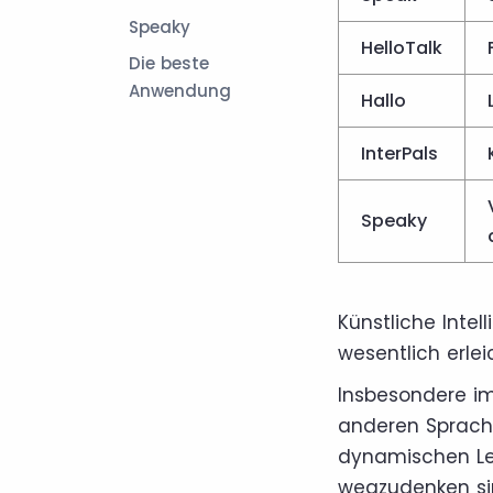
Speaky
HelloTalk
Die beste
Anwendung
Hallo
InterPals
Speaky
Künstliche Intel
wesentlich erlei
Insbesondere im
anderen Sprache
dynamischen Lek
wegzudenken si