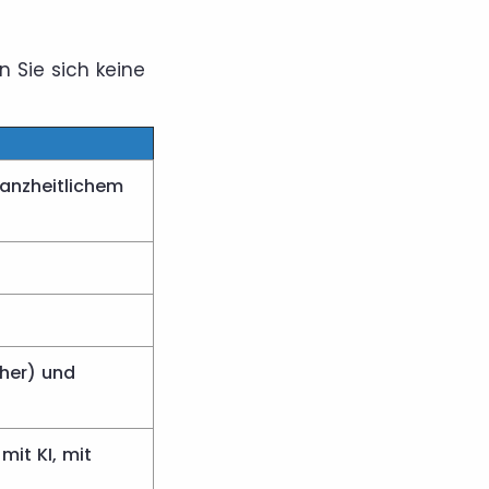
 Sie sich keine
ganzheitlichem
cher) und
it KI, mit