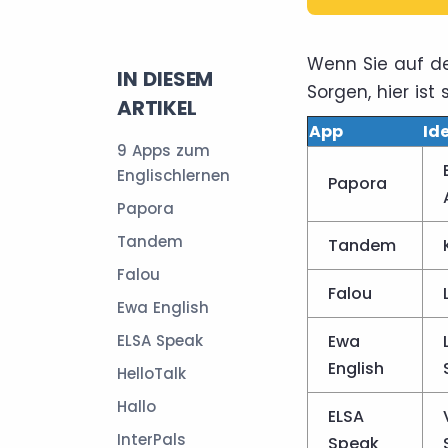
Wenn Sie auf de
IN DIESEM
Sorgen, hier ist
ARTIKEL
App
Ide
9 Apps zum
Englischlernen
Papora
Papora
Tandem
Tandem
Falou
Falou
Ewa English
ELSA Speak
Ewa
English
HelloTalk
Hallo
ELSA
InterPals
Speak