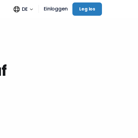
Einloggen
DE
Leg los
f