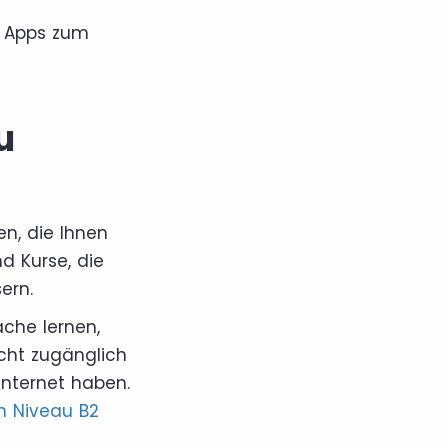
n Apps zum
u
en, die Ihnen
d Kurse, die
ern.
ache lernen,
eicht zugänglich
Internet haben.
h Niveau B2