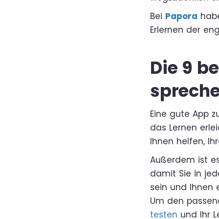
Bei
Papora
habe
Erlernen der eng
Die 9 b
sprech
Eine gute App z
das Lernen erle
Ihnen helfen, I
Außerdem ist es
damit Sie in jed
sein und Ihnen 
Um den passend
testen
und Ihr L