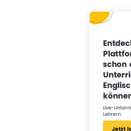
Entdec
Plattfo
schon 
Unterr
Englis
können
Live-Unterri
Lehrern
Jetzt 