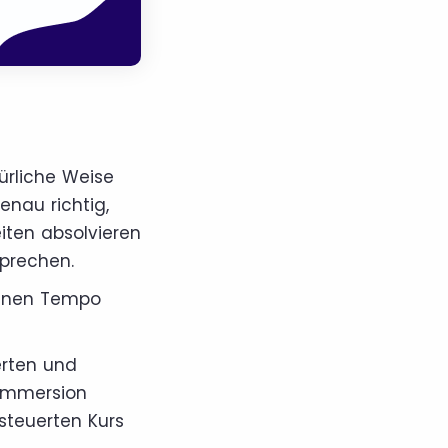
ürliche Weise
enau richtig,
eiten absolvieren
sprechen.
genen Tempo
erten und
 Immersion
steuerten Kurs