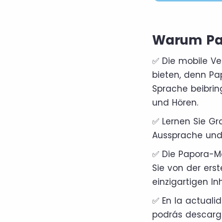
Warum Pa
✅ Die mobile Ver
bieten, denn Pa
Sprache beibrin
und Hören.
✅ Lernen Sie Gr
Aussprache und 
✅ Die Papora-Me
Sie von der ers
einzigartigen In
✅ En la actuali
podrás descarga