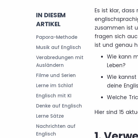
Es ist klar, das
IN DIESEM
englischsprachi
ARTIKEL
zusammen ist un
fragen sich auc
Papora-Methode
ist und genau hi
Musik auf Englisch
Wie kann m
Verabredungen mit
Leben?
Ausländern
Filme und Serien
Wie kannst 
deine Engli
Lerne im Schlaf
Englisch mit KI
Welche Tric
Denke auf Englisch
Hier sind 15 akt
Lerne Sätze
Nachrichten auf
1. Verw
Englisch