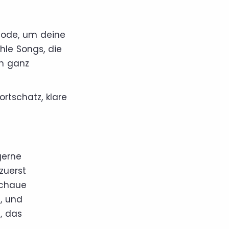
thode, um deine
hle Songs, die
ch ganz
rtschatz, klare
gerne
zuerst
schaue
, und
, das