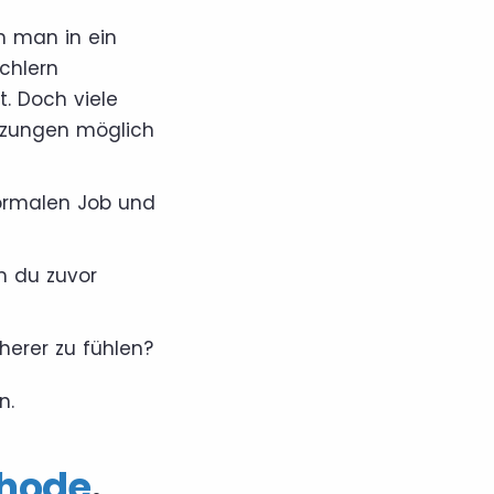
nn man in ein
chlern
. Doch viele
tzungen möglich
ormalen Job und
m du zuvor
herer zu fühlen?
n.
hode
.