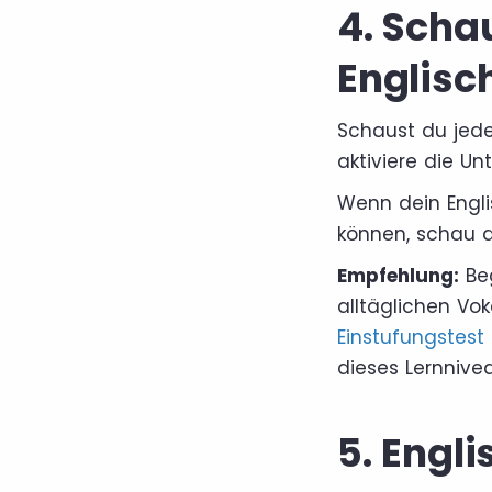
4. Schau
Englisc
Schaust du jede
aktiviere die Unt
Wenn dein Engl
können, schau di
Empfehlung:
Beg
alltäglichen Vok
Einstufungstest 
dieses Lernnivea
5. Engli