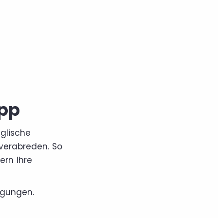
App
glische
verabreden. So
ern Ihre
igungen.