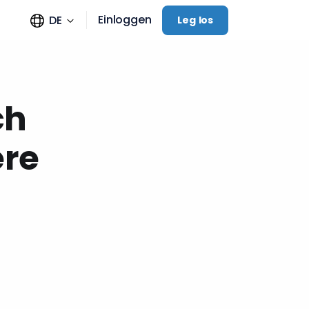
Einloggen
DE
Leg los
ch
ere