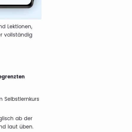
nd Lektionen,
er vollständig
egrenzten
m Selbstlernkurs
glisch ab der
nd laut üben.