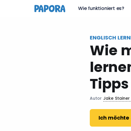
de
Wie funktioniert es?
ENGLISCH LERN
Wie m
lerne
Tipps
Autor
Jake Staine
Ich möchte 