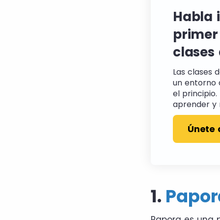
Habla 
primer
clases
Las clases 
un entorno 
el principio
aprender y 
Únete 
1.
Papor
Papora es una 