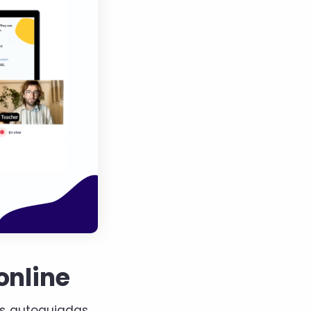
online
es autoguiadas