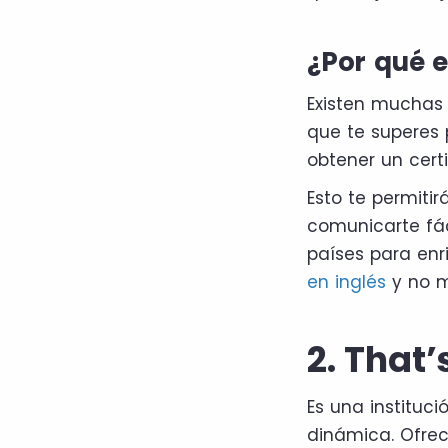
¿Por qué 
Existen muchas 
que te superes p
obtener un certi
Esto te permiti
comunicarte fác
países para enr
en inglés
y no mo
2. That’
Es una instituc
dinámica. Ofrec