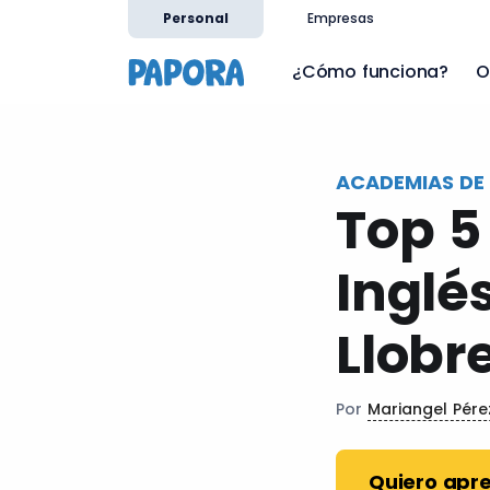
es
Personal
Empresas
¿Cómo funciona?
O
ACADEMIAS DE 
Top 5
Inglé
Llobr
Por
Mariangel Pér
Quiero apre