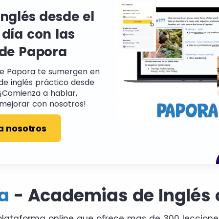
inglés desde el
 día con las
 de Papora
de Papora te sumergen en
de inglés práctico desde
. ¡Comienza a hablar,
mejorar con nosotros!
a nosotros
a
- Academias de Inglés 
plataforma online que ofrece mas de 300 leccion