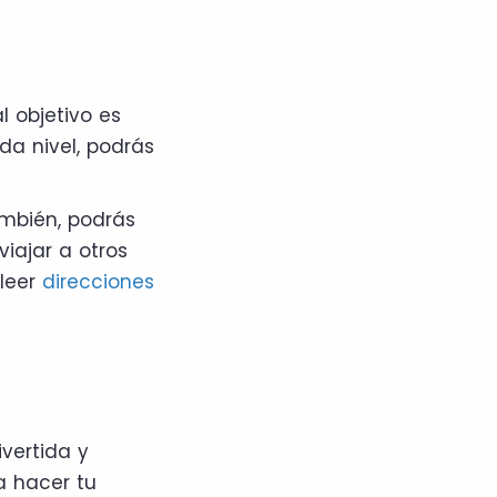
l objetivo es
ada nivel, podrás
ambién, podrás
iajar a otros
 leer
direcciones
vertida y
a hacer tu