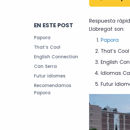
Respuesta rápid
EN ESTE POST
Llobregat son:
Papora
Papora
That’s Cool
That’s Coo
English Connection
English Co
Can Serra
Idiomas Ca
Futur Idiomes
Futur Idiom
Recomendamos
Papora