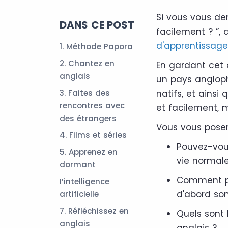
Si vous vous d
DANS CE POST
facilement ? ”, 
d'apprentissage
1. Méthode Papora
2. Chantez en
En gardant cet o
anglais
un pays angloph
3. Faites des
natifs, et ainsi
rencontres avec
et facilement, m
des étrangers
Vous vous pose
4. Films et séries
Pouvez-vous
5. Apprenez en
vie normale
dormant
Comment pr
I’intelligence
d'abord son
artificielle
7. Réfléchissez en
Quels sont 
anglais