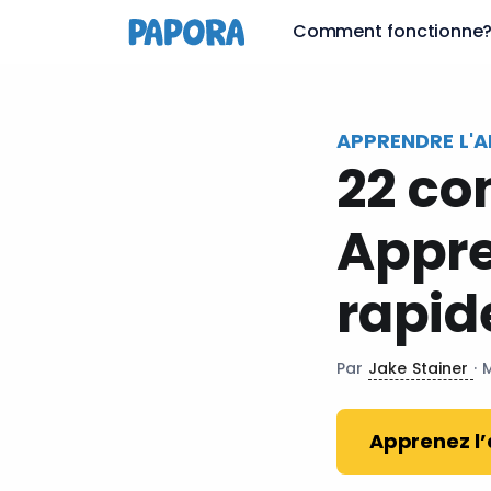
fr
Comment fonctionne
APPRENDRE L'A
22 co
Appre
rapid
Par
Jake Stainer
· 
Apprenez l’a