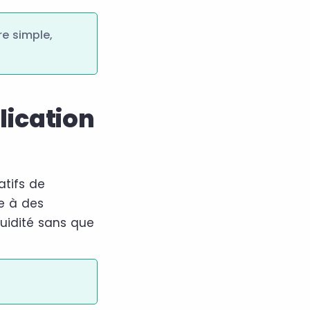
re simple,
lication
atifs de
se à des
luidité sans que