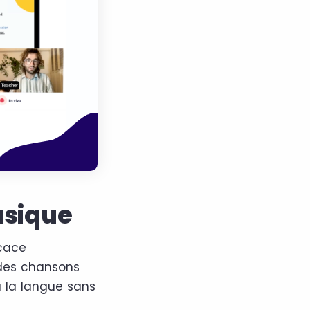
usique
icace
s des chansons
 à la langue sans