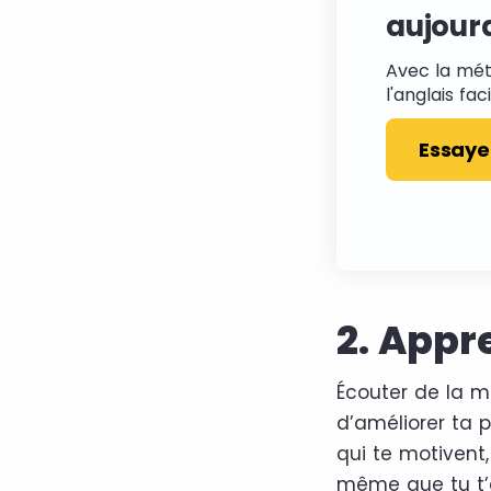
aujourd
Avec la mé
l'anglais fa
Essaye
2. Appr
Écouter de la m
d’améliorer ta p
qui te motivent,
même que tu t’