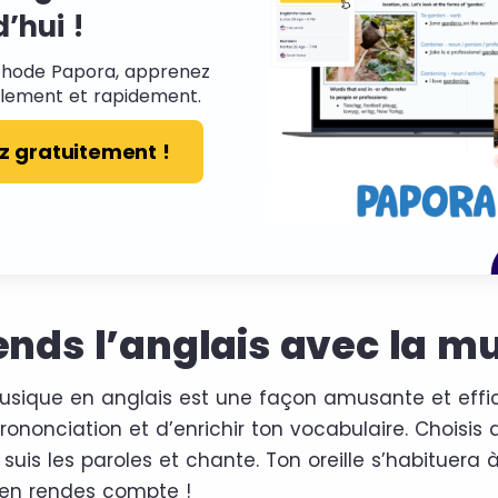
’hui !
thode Papora, apprenez
cilement et rapidement.
z gratuitement !
ends l’anglais avec la m
usique en anglais est une façon amusante et eff
rononciation et d’enrichir ton vocabulaire. Choisi
 suis les paroles et chante. Ton oreille s’habituera
en rendes compte !