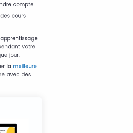
endre compte.
 des cours
o-apprentissage
 pendant votre
ue jour.
ser la
meilleure
hme avec des