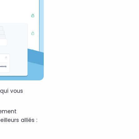
qui vous
èrement
lleurs alliés :