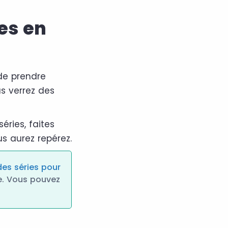
ies en
de prendre
s verrez des
éries, faites
s aurez repérez.
des séries pour
be. Vous pouvez