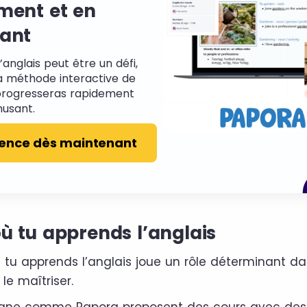
ment et en
ant
anglais peut être un défi,
a méthode interactive de
progresseras rapidement
musant.
nce dès maintenant
où tu apprends l’anglais
u apprends l’anglais joue un rôle déterminant da
le maîtriser.
ligne comme Papora proposent des cours avec des