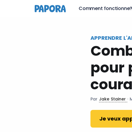
fr
Comment fonctionne
APPRENDRE L'A
Combi
pour 
cour
Par
Jake Stainer
· 
Je veux app