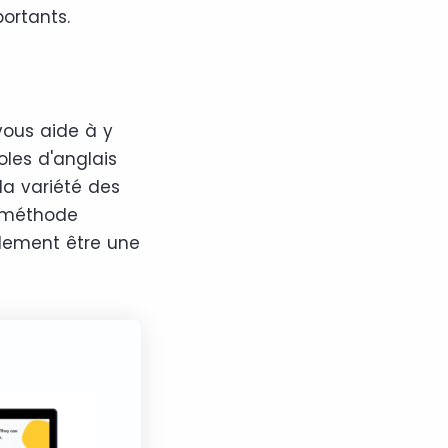
portants.
vous aide à y
oles d'anglais
la variété des
e méthode
lement être une