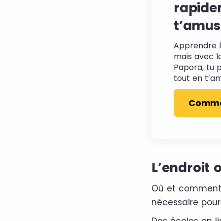
rapide
t’amus
Apprendre l’
mais avec l
Papora, tu 
tout en t’a
Comme
L’endroit 
Où et comment t
nécessaire pour 
Des écoles en 