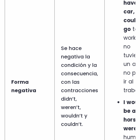
have 
car, I
could
go
to
work. 
no
Se hace
tuvier
negativa la
un au
condición y la
no po
consecuencia,
ir al
Forma
con las
trabaj
negativa
contracciones
didn’t,
I wou
weren’t,
be a
wouldn’t y
horse 
couldn’t.
weren
huma