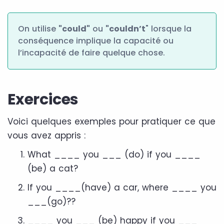
On utilise
"could"
ou
"couldn’t
" lorsque la
conséquence implique la capacité ou
l’incapacité de faire quelque chose.
Exercices
Voici quelques exemples pour pratiquer ce que
vous avez appris :
What ____ you ___ (do) if you ____
(be) a cat?
If you ____(have) a car, where ____ you
___(go)??
____ you ___ (be) happy if you ___