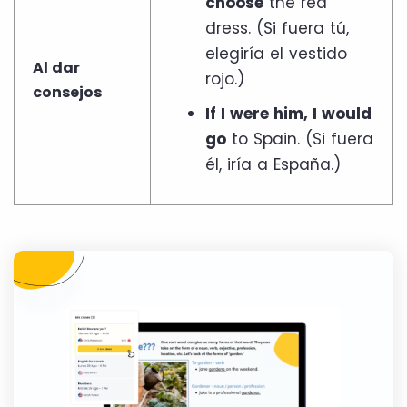
choose
the red
dress. (Si fuera tú,
elegiría el vestido
Al dar
rojo.)
consejos
If I were him, I would
go
to Spain. (Si fuera
él, iría a España.)