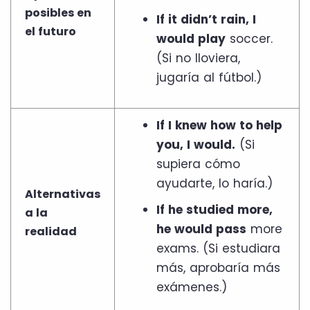
posibles en
If it didn’t rain, I
el futuro
would play
soccer.
(Si no lloviera,
jugaría al fútbol.)
If I knew how to help
you, I would.
(Si
supiera cómo
ayudarte, lo haría.)
Alternativas
If he studied more,
a la
he would pass
more
realidad
exams. (Si estudiara
más, aprobaría más
exámenes.)