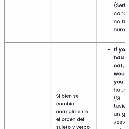
(Serí
caball
no fu
huma
If you
had a
cat,
woul
you b
happi
Si bien se
(Si
cambia
tuvier
normalmente
un ga
el orden del
¿esta
sujeto y verbo