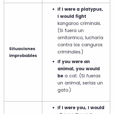
If I were a platypus,
I would fight
kangaroo criminals.
(Si fuera un
ornitorrinco, lucharía
contra los canguros
Situaciones
criminales.)
improbables
If you were an
animal, you would
be
a cat. (Si fueras
un animal, serías un
gato.)
If I were you, I would