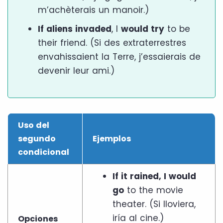
m’achèterais un manoir.)
If aliens invaded
, I
would try
to be
their friend. (Si des extraterrestres
envahissaient la Terre, j’essaierais de
devenir leur ami.)
Uso del
segundo
Ejemplos
condicional
If it rained, I would
go
to the movie
theater. (Si lloviera,
iría al cine.)
Opciones