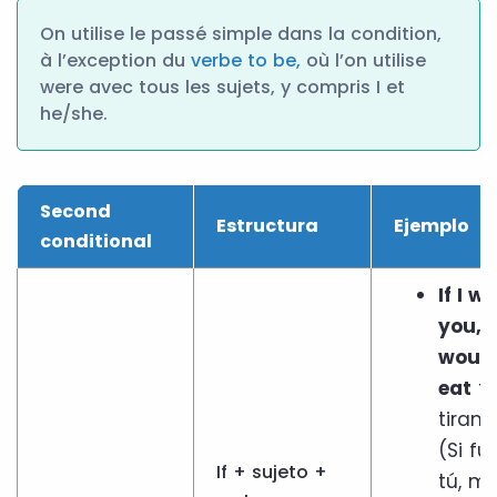
On utilise le passé simple dans la condition,
à l’exception du
verbe to be,
où l’on utilise
were avec tous les sujets, y compris I et
he/she.
Second
Estructura
Ejemplo
conditional
If I w
you, I
woul
eat
t
tirami
(Si fu
If + sujeto +
tú, m