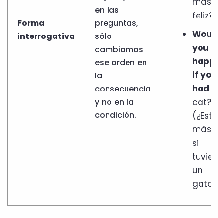
más
en las
feliz?)
Forma
preguntas,
Woul
interrogativa
sólo
you b
cambiamos
happi
ese orden en
if you
la
had
a
consecuencia
y no en la
cat?
condición.
(¿Esta
más fe
si
tuvier
un
gato?