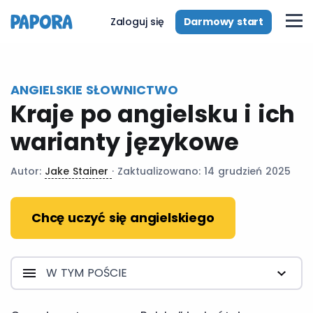
pl
Darmowy start
Zaloguj się
ANGIELSKIE SŁOWNICTWO
Kraje po angielsku i ich
warianty językowe
Autor:
Jake Stainer
· Zaktualizowano: 14 grudzień 2025
Chcę uczyć się angielskiego
W TYM POŚCIE