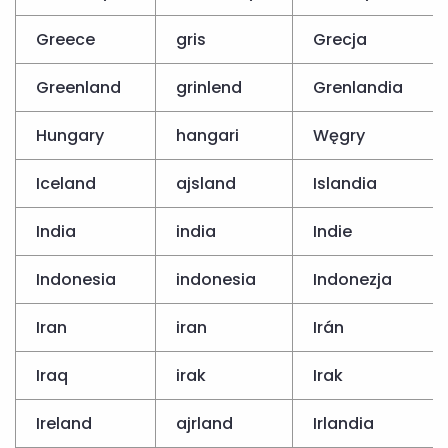
Greece
gris
Grecja
Greenland
grinlend
Grenlandia
Hungary
hangari
Węgry
Iceland
ajsland
Islandia
India
india
Indie
Indonesia
indonesia
Indonezja
Iran
iran
Irán
Iraq
irak
Irak
Ireland
ajrland
Irlandia