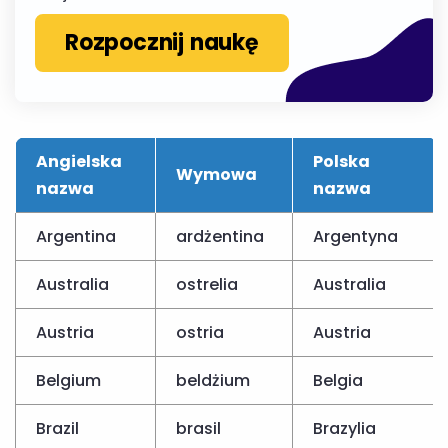
Rozpocznij naukę
Angielska
Polska
Wymowa
nazwa
nazwa
Argentina
ardżentina
Argentyna
Australia
ostrelia
Australia
Austria
ostria
Austria
Belgium
beldżium
Belgia
Brazil
brasil
Brazylia