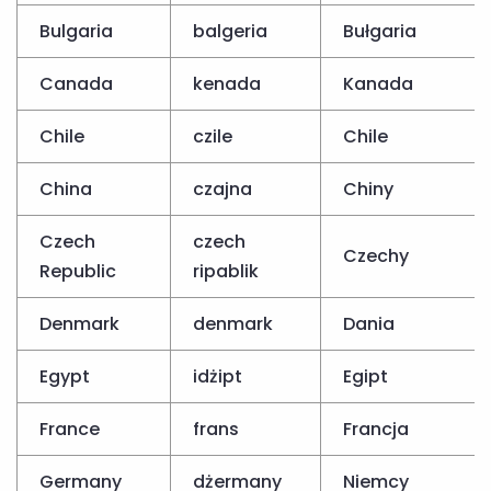
Bulgaria
balgeria
Bułgaria
Canada
kenada
Kanada
Chile
czile
Chile
China
czajna
Chiny
Czech
czech
Czechy
Republic
ripablik
Denmark
denmark
Dania
Egypt
idżipt
Egipt
France
frans
Francja
Germany
dżermany
Niemcy