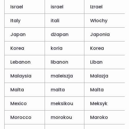
Israel
israel
Izrael
Italy
itali
Włochy
Japan
dżapan
Japonia
Korea
koria
Korea
Lebanon
libanon
Liban
Malaysia
maleiszja
Malazja
Malta
malta
Malta
Mexico
meksikou
Meksyk
Morocco
morokou
Maroko