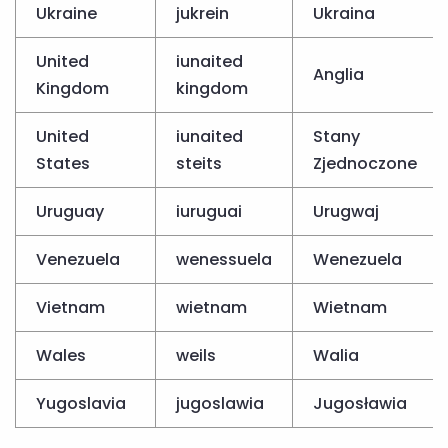
Ukraine
jukrein
Ukraina
United
iunaited
Anglia
Kingdom
kingdom
United
iunaited
Stany
States
steits
Zjednoczone
Uruguay
iuruguai
Urugwaj
Venezuela
wenessuela
Wenezuela
Vietnam
wietnam
Wietnam
Wales
weils
Walia
Yugoslavia
jugoslawia
Jugosławia