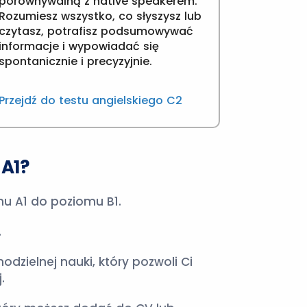
porównywalną z native speakerem.
Rozumiesz wszystko, co słyszysz lub
czytasz, potrafisz podsumowywać
informacje i wypowiadać się
spontanicznie i precyzyjnie.
Przejdź do testu angielskiego C2
 A1?
mu A1 do poziomu B1.
.
zielnej nauki, który pozwoli Ci
.