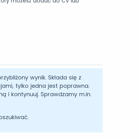
 który możesz dodać do CV lub
rzybliżony wynik. Składa się z
ami, tylko jedna jest poprawna.
ną i kontynuuj. Sprawdzamy m.in.
 oszukiwać.