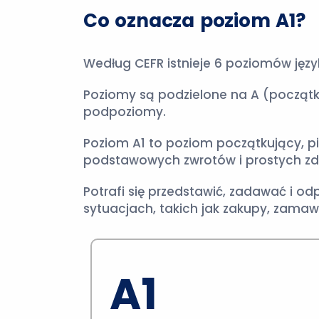
Co oznacza poziom A1?
Według CEFR istnieje 6 poziomów ję
Poziomy są podzielone na A (począt
podpoziomy.
Poziom A1 to poziom początkujący, p
podstawowych zwrotów i prostych zd
Potrafi się przedstawić, zadawać i 
sytuacjach, takich jak zakupy, zamawi
A1