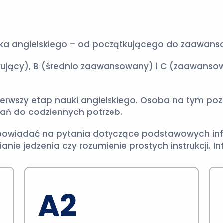
zyka angielskiego – od początkującego do zaawan
kujący), B (średnio zaawansowany) i C (zaawans
ierwszy etap nauki angielskiego. Osoba na tym poz
ań do codziennych potrzeb.
odpowiadać na pytania dotyczące podstawowych inf
anie jedzenia czy rozumienie prostych instrukcji. In
A2