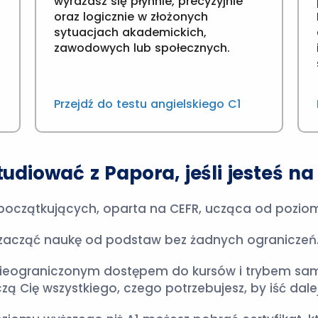
wyrażasz się płynnie, precyzyjnie
oraz logicznie w złożonych
sytuacjach akademickich,
zawodowych lub społecznych.
Przejdź do testu angielskiego C1
diować z Papora, jeśli jesteś na
 początkujących, oparta na CEFR, ucząca od pozio
z zacząć naukę od podstaw bez żadnych ograniczeń
nieograniczonym dostępem do kursów i trybem samod
zą Cię wszystkiego, czego potrzebujesz, by iść dalej