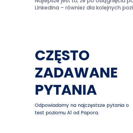
Najlepsze jest to, że po osiągnięciu
LinkedIna – również dla kolejnych po
CZĘSTO
ZADAWANE
PYTANIA
Odpowiadamy na najczęstsze pytania o
test poziomu A1 od Papora.