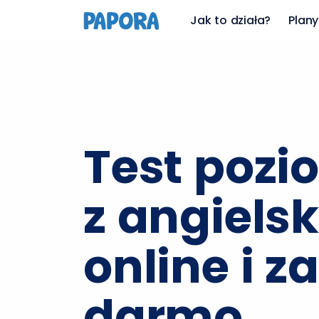
Jak to działa?
Plany
Test pozi
z angielsk
online i za
darmo