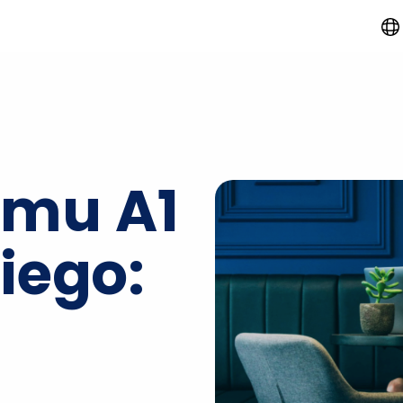
omu A1
iego: