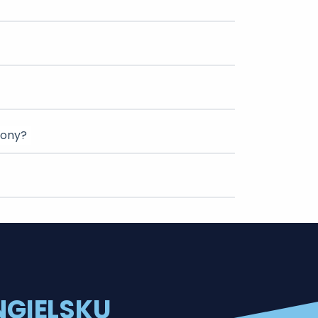
lony?
GIELSKU