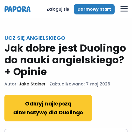
pl
Darmowy start
Zaloguj się
UCZ SIĘ ANGIELSKIEGO
Jak dobre jest Duolingo
do nauki angielskiego?
+ Opinie
Autor:
Jake Stainer
· Zaktualizowano: 7 maj 2026
Odkryj najlepszą
alternatywę dla Duolingo