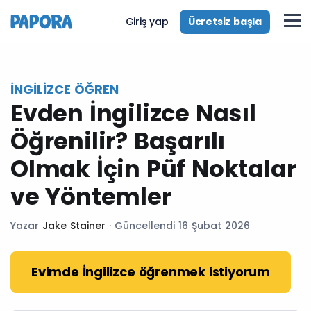
tr
Ücretsiz başla
Giriş yap
İNGILIZCE ÖĞREN
Evden İngilizce Nasıl
Öğrenilir? Başarılı
Olmak İçin Püf Noktalar
ve Yöntemler
Yazar
Jake Stainer
· Güncellendi 16 Şubat 2026
Evimde İngilizce öğrenmek istiyorum