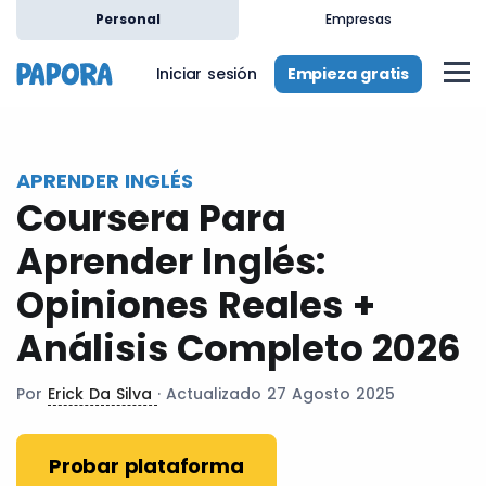
es
Personal
Empresas
Empieza gratis
Iniciar sesión
APRENDER INGLÉS
Coursera Para
Aprender Inglés:
Opiniones Reales +
Análisis Completo 2026
Por
Erick Da Silva
· Actualizado 27 Agosto 2025
Probar plataforma