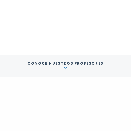
CONOCE NUESTROS PROFESORES
Filtra profesores por:
Nivel de aprendizaje
Precio
Habla otro idioma
Especialidades