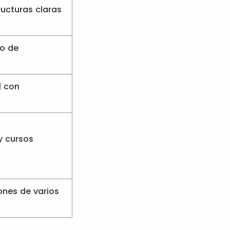
ucturas claras
do de
l con
y cursos
nes de varios