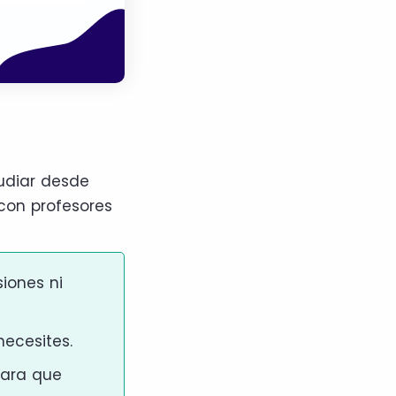
udiar desde
 con profesores
iones ni
necesites.
para que