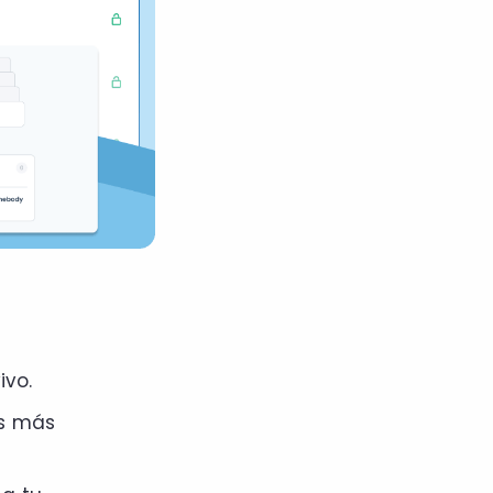
ivo.
os más