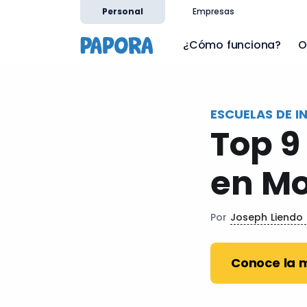
es
Personal
Empresas
¿Cómo funciona?
O
ESCUELAS DE I
Top 9
en Mo
Por
Joseph Liendo
Conoce la 