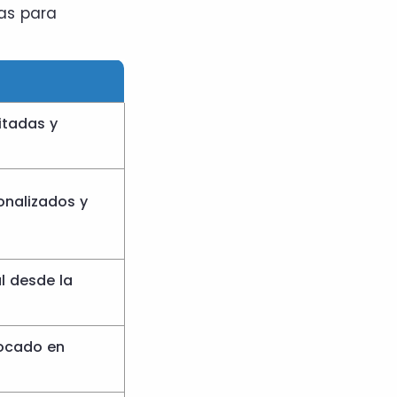
as para
itadas y
onalizados y
l desde la
ocado en