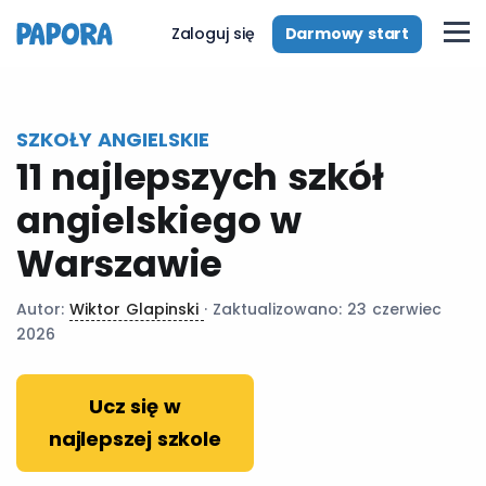
pl
Darmowy start
Zaloguj się
SZKOŁY ANGIELSKIE
11 najlepszych szkół
angielskiego w
Warszawie
Autor:
Wiktor Glapinski
· Zaktualizowano: 23 czerwiec
2026
Ucz się w
najlepszej szkole