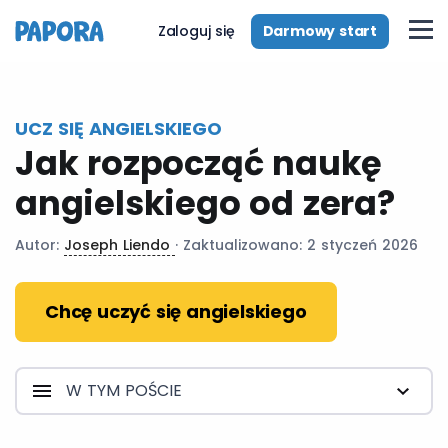
pl
Darmowy start
Zaloguj się
UCZ SIĘ ANGIELSKIEGO
Jak rozpocząć naukę
angielskiego od zera?
Autor:
Joseph Liendo
· Zaktualizowano: 2 styczeń 2026
Chcę uczyć się angielskiego
W TYM POŚCIE