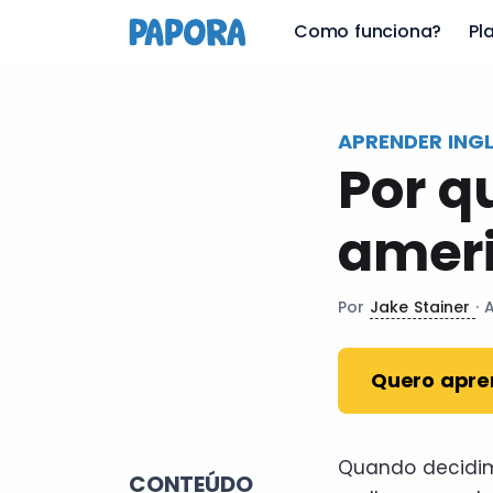
pt
Como funciona?
Pl
APRENDER ING
Por q
ameri
Por
Jake Stainer
· 
Quero apre
Quando decidim
CONTEÚDO