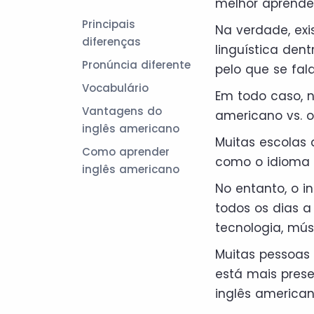
melhor aprender
Principais
Na verdade, exi
diferenças
linguística den
Pronúncia diferente
pelo que se fal
Vocabulário
Em todo caso, ne
Vantagens do
americano vs. o 
inglês americano
Muitas escolas 
Como aprender
como o idioma of
inglês americano
No entanto, o 
todos os dias a
tecnologia, mú
Muitas pessoas
está mais prese
inglês american