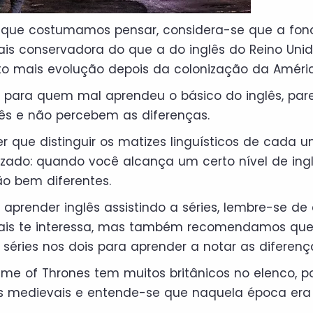
o que costumamos pensar, considera-se que a fon
is conservadora do que a do inglês do Reino Unido
to mais evolução depois da colonização da Améric
a, para quem mal aprendeu o básico do inglês, par
ês e não percebem as diferenças.
r que distinguir os matizes linguísticos de cada
dizado: quando você alcança um certo nível de in
o bem diferentes.
 aprender inglês assistindo a séries, lembre-se de 
ais te interessa, mas também recomendamos que
r séries nos dois para aprender a notar as diferenç
me of Thrones tem muitos britânicos no elenco, p
s medievais e entende-se que naquela época era 