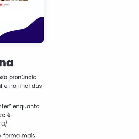
ana
osa pronúncia
 e no final das
ister” enquanto
co é
d/.
de forma mais