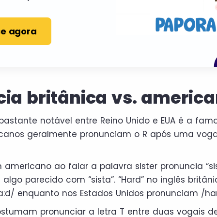
e agora
ia britânica vs. americ
bastante notável entre Reino Unido e EUA é a fam
ricanos geralmente pronunciam o R após uma vogal
 americano ao falar a palavra sister pronuncia “s
 algo parecido com “sista”. “Hard” no inglês britâni
a:d/ enquanto nos Estados Unidos pronunciam /har
ostumam pronunciar a letra T entre duas vogais 