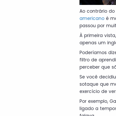
Ao contrário d
americano
é ma
passou por mui
À primeira vist
apenas um ingl
Poderíamos dize
filtro de apren
perceber que sã
Se você decidiu
sotaque que m
exercício de ve
Por exemplo, Ga
ligado a tempo
falava.