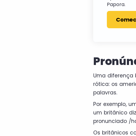
Papora.
Comec
Pronúnc
Uma diferença 
rótica: os ame
palavras.
Por exemplo, um
um britânico diz
pronunciado /h
Os britânicos c