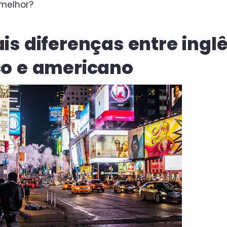
 melhor?
ais diferenças entre ingl
co e americano