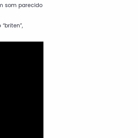
um som parecido
“briten”,