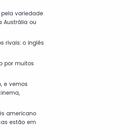
 pela variedade
 Austrália ou
 rivais: o inglês
o por muitos
o, e vemos
cinema,
lês americano
icas estão em