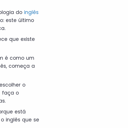
ologia do
inglês
: este último
a.
ece que existe
 um é como um
glês, começa a
escolher o
 faça o
as.
orque está
o inglês que se