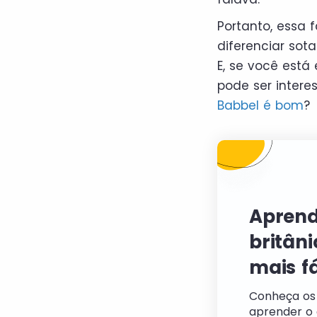
Portanto, essa 
diferenciar sot
E, se você está
pode ser intere
Babbel é bom
?
Aprend
britân
mais fá
Conheça os
aprender o 