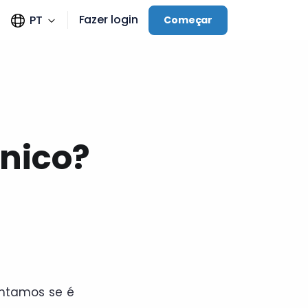
Fazer login
PT
Começar
ânico?
untamos se é