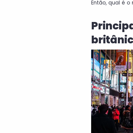
Então, qual é o
Princip
britâni