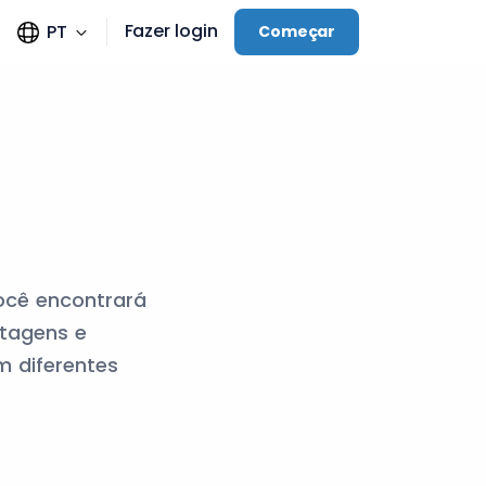
Fazer login
PT
Começar
você encontrará
ntagens e
m diferentes