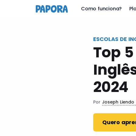
pt
Como funciona?
Pl
ESCOLAS DE IN
Top 5
Inglê
2024
Por
Joseph Liendo
Quero apre