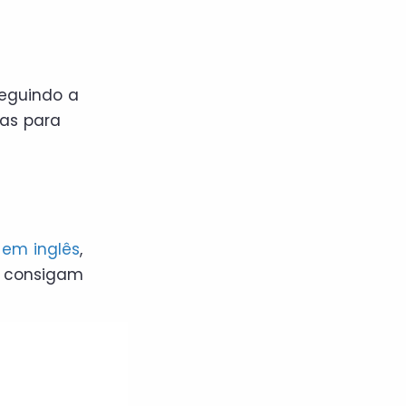
eguindo a
las para
 em inglês
,
s consigam