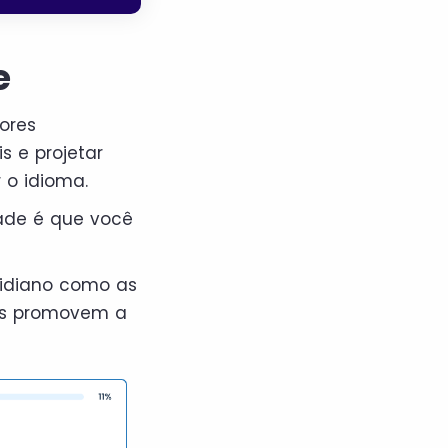
e
ores
s e projetar
 o idioma.
dade é que você
idiano como as
res promovem a