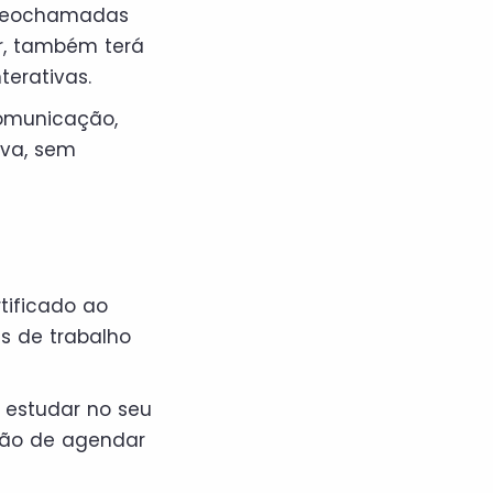
videochamadas
r, também terá
terativas.
comunicação,
iva, sem
tificado ao
s de trabalho
 estudar no seu
pção de agendar