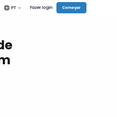
Fazer login
PT
Começar
de
em