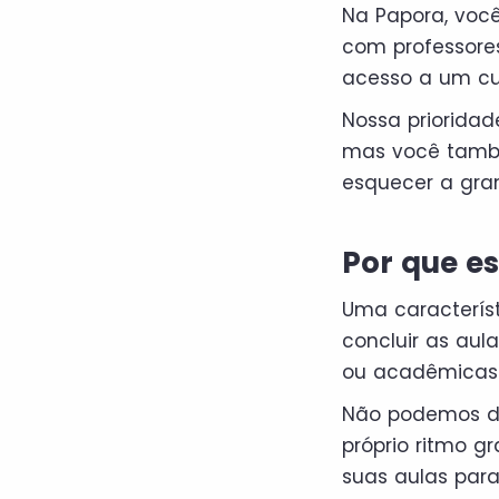
Na Papora, voc
com professore
acesso a um cur
Nossa priorida
mas você também
esquecer a gra
Por que e
Uma caracterís
concluir as aul
ou acadêmicas 
Não podemos de
próprio ritmo g
suas aulas para