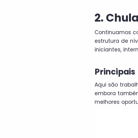
2. Chul
Continuamos co
estrutura de ní
iniciantes, int
Principais
Aqui são traba
embora também 
melhores oport