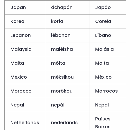
Japan
dchapán
Japão
Korea
koría
Coreia
Lebanon
lébanon
Líbano
Malaysia
maléisha
Malásia
Malta
mólta
Malta
Mexico
méksikou
México
Morocco
morókou
Marrocos
Nepal
nepál
Nepal
Países
Netherlands
néderlands
Baixos