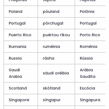
Poland
póuland
Polônia
Portugal
pórchugal
Portugal
Puerto Rico
puértou ríkou
Porto Rico
Rumania
ruméinia
Romênia
Russia
rásha
Rússia
Saudi
Arábia
sáudi oréibia
Arabia
Saudita
Scotland
skótland
Escócia
Singapore
síngapur
Singapura