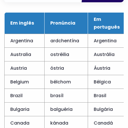
Em
Em inglês
Pronúncia
português
Argentina
ardchentína
Argentina
Australia
ostréilia
Austrália
Austria
óstria
Áustria
Belgium
bélchom
Bélgica
Brazil
brasíl
Brasil
Bulgaria
balguéria
Bulgária
Canada
kánada
Canadá