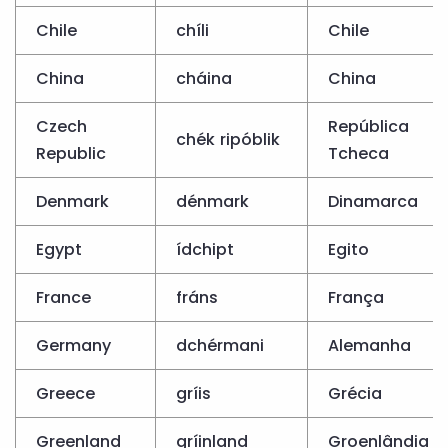
Chile
chíli
Chile
China
cháina
China
Czech
República
chék ripóblik
Republic
Tcheca
Denmark
dénmark
Dinamarca
Egypt
ídchipt
Egito
France
fráns
França
Germany
dchérmani
Alemanha
Greece
gríis
Grécia
Greenland
gríinland
Groenlândia