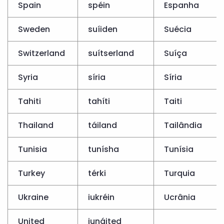
Spain
spéin
Espanha
Sweden
suíiden
Suécia
Switzerland
suítserland
Suíça
Syria
síria
Síria
Tahiti
tahíti
Taiti
Thailand
táiland
Tailândia
Tunisia
tunísha
Tunísia
Turkey
térki
Turquia
Ukraine
iukréin
Ucrânia
United
iunáited