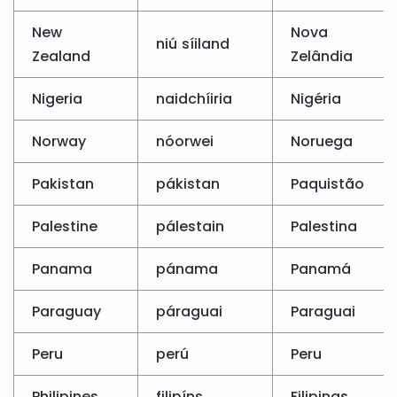
New
Nova
niú síiland
Zealand
Zelândia
Nigeria
naidchíiria
Nigéria
Norway
nóorwei
Noruega
Pakistan
pákistan
Paquistão
Palestine
pálestain
Palestina
Panama
pánama
Panamá
Paraguay
páraguai
Paraguai
Peru
perú
Peru
Philipines
filipíns
Filipinas