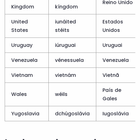
Reino Unido
Kingdom
kíngdom
United
iunáited
Estados
States
stéits
Unidos
Uruguay
iúruguai
Uruguai
Venezuela
vénessuela
Venezuela
Vietnam
vietnám
Vietnã
País de
Wales
wéils
Gales
Yugoslavia
dchúgoslávia
Iugoslávia