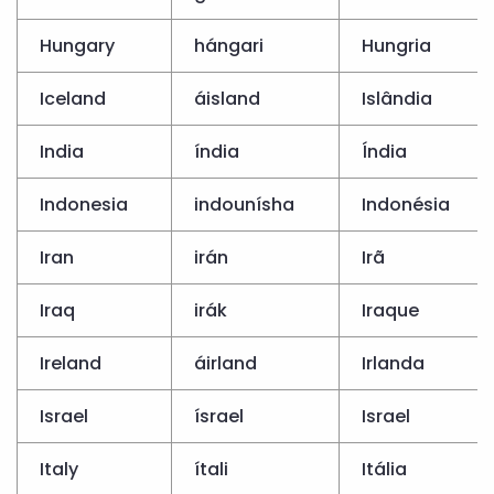
Hungary
hángari
Hungria
Iceland
áisland
Islândia
India
índia
Índia
Indonesia
indounísha
Indonésia
Iran
irán
Irã
Iraq
irák
Iraque
Ireland
áirland
Irlanda
Israel
ísrael
Israel
Italy
ítali
Itália