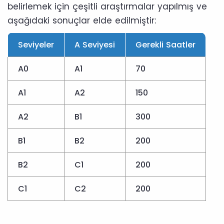
belirlemek için çeşitli araştırmalar yapılmış ve
aşağıdaki sonuçlar elde edilmiştir:
Seviyeler
A Seviyesi
Gerekli Saatler
A0
A1
70
A1
A2
150
A2
B1
300
B1
B2
200
B2
C1
200
C1
C2
200