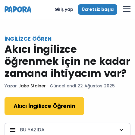
tr
Ücretsiz başla
Giriş yap
İNGILIZCE ÖĞREN
Akıcı İngilizce
öğrenmek için ne kadar
zamana ihtiyacım var?
Yazar
Jake Stainer
· Güncellendi 22 Ağustos 2025
Akıcı İngilizce Öğrenin
BU YAZIDA