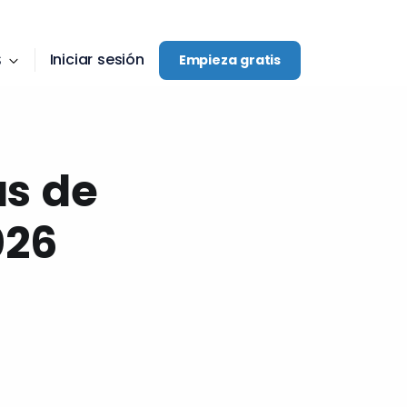
Iniciar sesión
S
Empieza gratis
as de
026