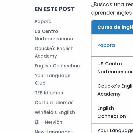
¿Buscas una res
EN ESTE POST
aprender inglés 
Papora
Curso de ingl
US Centro
Norteamericano
Papora
Coucke's English
Academy
US Centro
English Connection
Norteamerica
Your Language
Club
Coucke's Engli
TEB Idiomas
Academy
Cartuja Idiomas
English
Winfield's English
Connection
Eli - Nervión
Your Languag
New-Language-