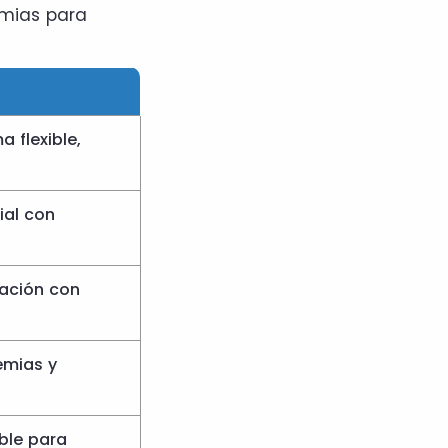
emias para
 flexible,
ial con
ación con
emias y
ible para