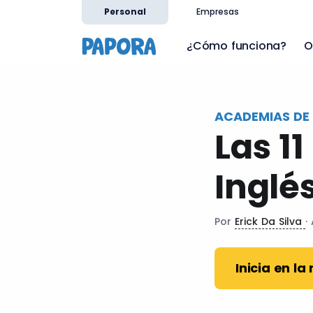
es
Personal
Empresas
¿Cómo funciona?
O
ACADEMIAS DE 
Las 1
Inglés
Por
Erick Da Silva
·
Inicia en la