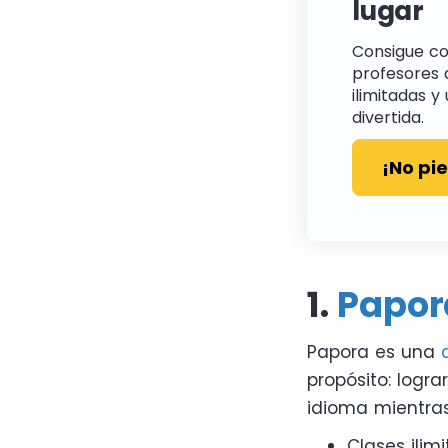
lugar
Consigue co
profesores d
ilimitadas 
divertida.
¡No pi
1.
Papor
Papora es una
propósito: logra
idioma mientras 
Clases ilim