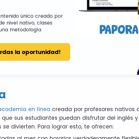
ntenido único creado por
e nivel nativo, clases
y una metodología
erdas la oportunidad!
a
academia en línea
creada por profesores nativos 
r que sus estudiantes puedan disfrutar del inglés y
se divierten. Para lograr esto, te ofrecen:
itadas al mes con horarios verdaderamente flexible