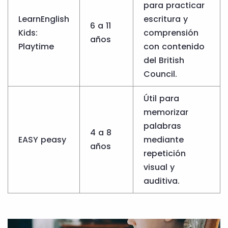
para practicar
LearnEnglish
escritura y
6 a 11
Kids:
comprensión
años
Playtime
con contenido
del British
Council.
Útil para
memorizar
palabras
4 a 8
EASY peasy
mediante
años
repetición
visual y
auditiva.