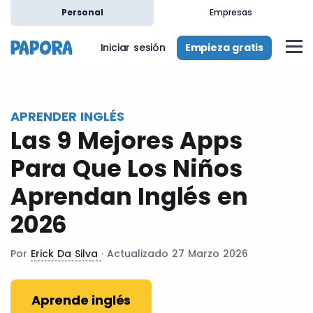
es
Personal
Empresas
Empieza gratis
Iniciar sesión
APRENDER INGLÉS
Las 9 Mejores Apps
Para Que Los Niños
Aprendan Inglés en
2026
Por
Erick Da Silva
· Actualizado 27 Marzo 2026
Aprende inglés