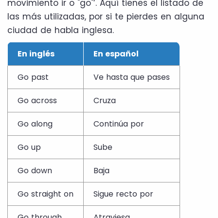
movimiento ir o "go"’. Aquí tienes el listado de
las más utilizadas, por si te pierdes en alguna
ciudad de habla inglesa.
En inglés
En español
Go past
Ve hasta que pases
Go across
Cruza
Go along
Continúa por
Go up
Sube
Go down
Baja
Go straight on
Sigue recto por
Go through
Atraviesa