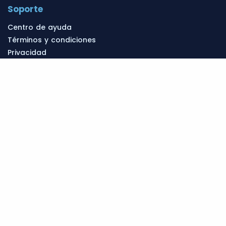
Soporte
Centro de ayuda
Términos y condiciones
Privacidad
Cookies
Recursos
Aprender inglés
Cursos de inglés
Academias de inglés
Escuelas de inglés
Institutos de inglés
Estudios
Vocabulario en inglés
Frases en inglés
Verbos en inglés
Viajar a EEUU