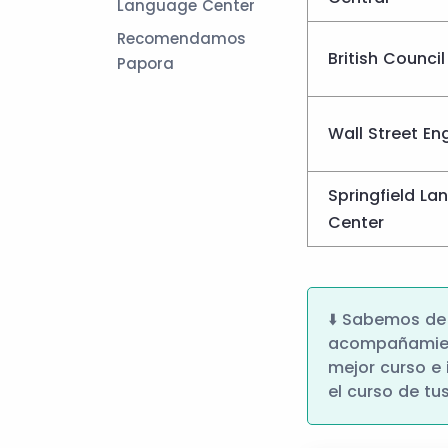
Language Center
Recomendamos
British Council
Papora
Wall Street Eng
Springfield L
Center
⬇️ Sabemos de
acompañamient
mejor curso e 
el curso de t