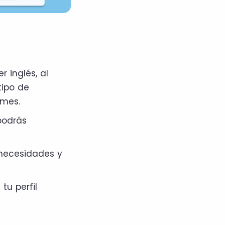
 inglés, al
tipo de
 mes.
podrás
 necesidades y
tu perfil