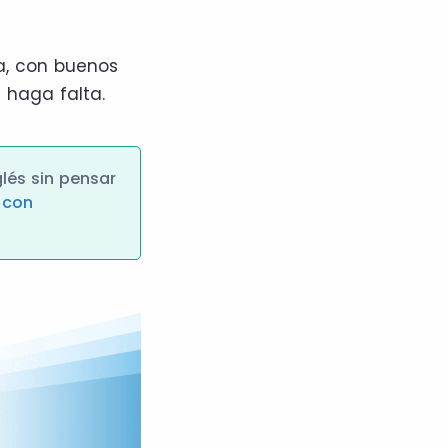
a, con buenos
 haga falta.
glés sin pensar
 con