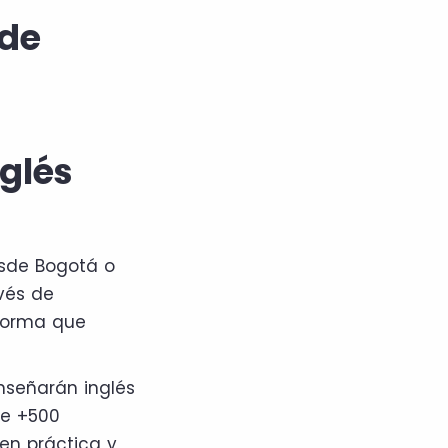
 de
nglés
esde Bogotá o
vés de
 forma que
enseñarán inglés
de +500
en práctica y