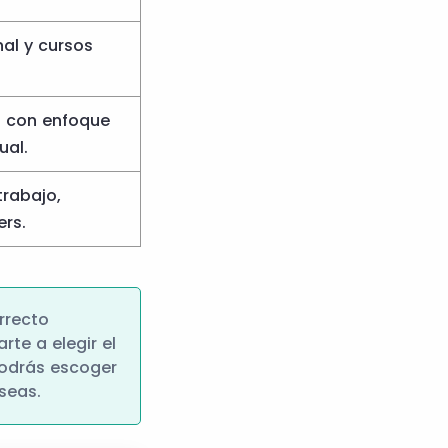
al y cursos
 con enfoque
ual.
trabajo,
ers.
rrecto
te a elegir el
 podrás escoger
seas.