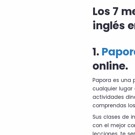
Los 7 me
inglés 
1.
Papor
online.
Papora es una 
cualquier lugar
actividades din
comprendas los 
Sus clases de i
con el mejor c
lecciones, te s