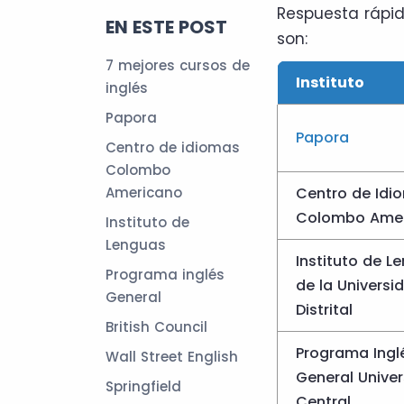
Respuesta rápid
EN ESTE POST
son:
7 mejores cursos de
Instituto
inglés
Papora
Papora
Centro de idiomas
Colombo
Americano
Centro de Idi
Colombo Ame
Instituto de
Lenguas
Instituto de L
Programa inglés
de la Universi
General
Distrital
British Council
Programa Ingl
Wall Street English
General Unive
Springfield
Central