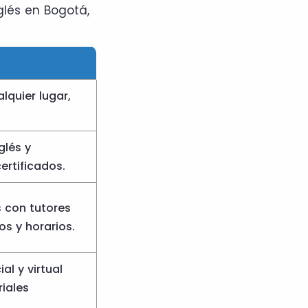
glés en Bogotá,
lquier lugar,
glés y
ertificados.
 con tutores
os y horarios.
l y virtual
iales