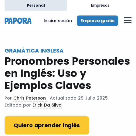
es
Personal
Empresas
Empieza gratis
Iniciar sesión
GRAMÁTICA INGLESA
Pronombres Personales
en Inglés: Uso y
Ejemplos Claves
Por
Chris Peterson
· Actualizado 29 Julio 2025
Editado por
Erick Da Silva
Quiero aprender inglés