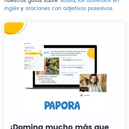
nuestras guías sobre:
would
,
los adverbios en
inglés
y
oraciones con adjetivos posesivos
.
¡Domina mucho más que