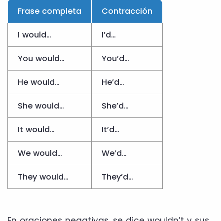
Frase completa
Contracción
I would…
I’d…
You would…
You’d…
He would…
He’d…
She would…
She’d…
It would…
It’d…
We would…
We’d…
They would…
They’d…
En oraciones negativas, se dice wouldn’t y sus