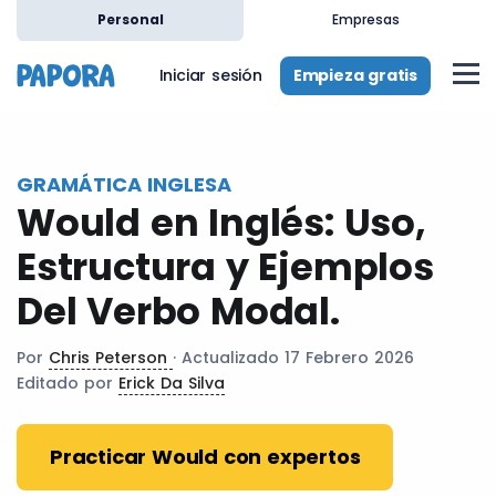
es
Personal
Empresas
Empieza gratis
Iniciar sesión
GRAMÁTICA INGLESA
Would en Inglés: Uso,
Estructura y Ejemplos
Del Verbo Modal.
Por
Chris Peterson
· Actualizado 17 Febrero 2026
Editado por
Erick Da Silva
Practicar Would con expertos