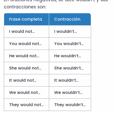
contracciones son:
Frase completa
Contracción
I would not…
I wouldn’t…
You would not…
You wouldn’t…
He would not…
He wouldn’t…
She would not…
She wouldn’t…
It would not…
It wouldn’t…
We would not…
We wouldn’t…
They would not…
They wouldn’t…