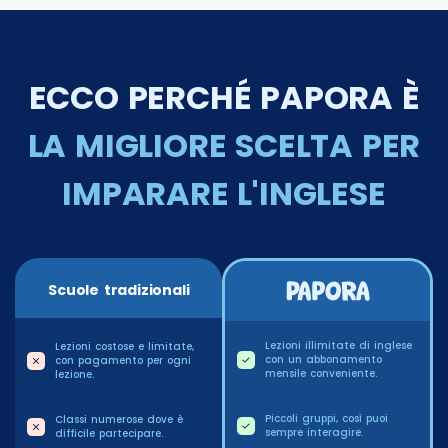
ECCO PERCHÉ PAPORA È
LA MIGLIORE SCELTA PER
IMPARARE L'INGLESE
Scuole tradizionali
Lezioni illimitate di inglese
Lezioni costose e limitate,
con un abbonamento
con pagamento per ogni
mensile conveniente.
lezione.
Piccoli gruppi, così puoi
Classi numerose dove è
sempre interagire.
difficile partecipare.