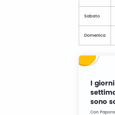
Sabato
Domenica
I giorn
settim
sono so
Con Papora a