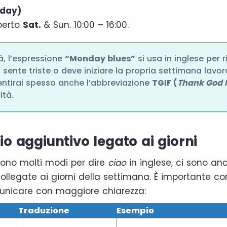
rday)
erto
Sat.
& Sun. 10:00 – 16:00.
, l’espressione
“Monday blues”
si usa in inglese per ri
 sente triste o deve iniziare la propria settimana lavor
sentirai spesso anche l’abbreviazione
TGIF (
Thank God I
ità.
o aggiuntivo legato ai giorni
ono molti modi per dire
ciao
in inglese, ci sono an
collegate ai giorni della settimana. È importante c
unicare con maggiore chiarezza:
Traduzione
Esempio