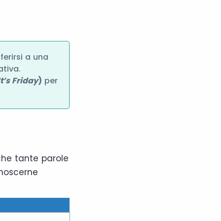
ferirsi a una
ativa.
t’s Friday
)
per
che tante parole
onoscerne