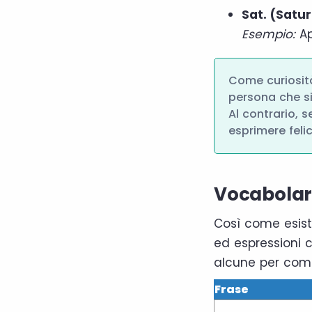
Sat. (Satu
Esempio:
Ap
Come curiosità
persona che si
Al contrario, 
esprimere felic
Vocabolari
Così come esist
ed espressioni 
alcune per com
Frase