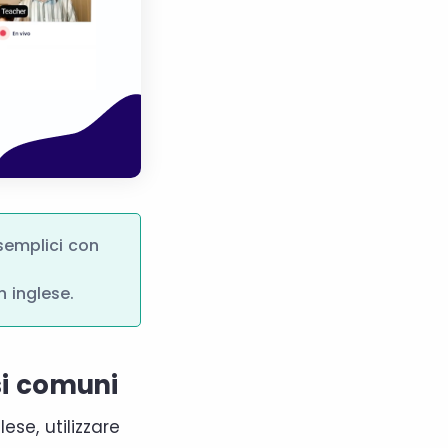
 semplici con
in inglese.
usi comuni
ese, utilizzare