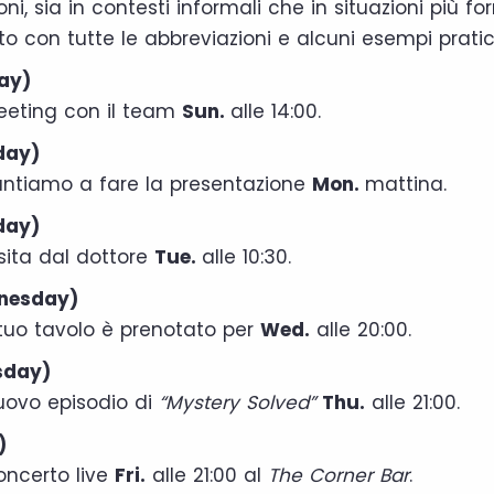
ni, sia in contesti informali che in situazioni più for
o con tutte le abbreviazioni e alcuni esempi pratici
ay)
eting con il team
Sun.
alle 14:00.
day)
ntiamo a fare la presentazione
Mon.
mattina.
day)
sita dal dottore
Tue.
alle 10:30.
nesday)
 tuo tavolo è prenotato per
Wed.
alle 20:00.
sday)
ovo episodio di
“Mystery Solved”
Thu.
alle 21:00.
)
ncerto live
Fri.
alle 21:00 al
The Corner Bar
.