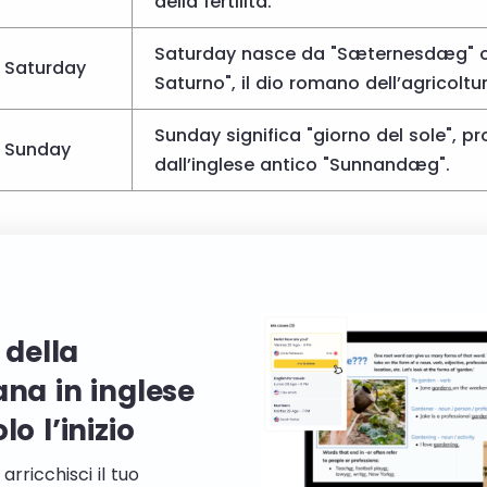
della fertilità.
Saturday nasce da "Sæternesdæg" o 
Saturday
Saturno", il dio romano dell’agricolt
Sunday significa "giorno del sole", p
Sunday
dall’inglese antico "Sunnandæg".
i della
ana in inglese
lo l’inizio
rricchisci il tuo