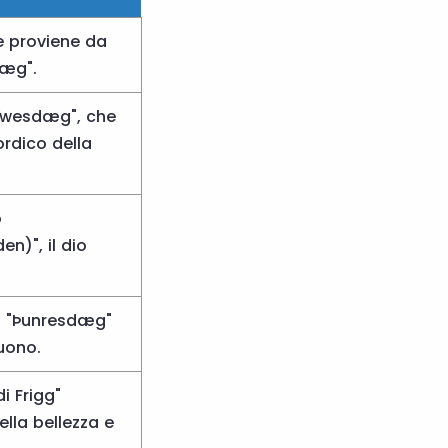
e proviene da
dæg".
Tīwesdæg", che
nordico della
o
n)", il dio
co "Þunresdæg"
tuono.
i Frigg"
ella bellezza e