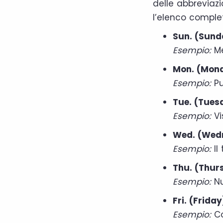
delle abbreviazio
l’elenco complet
Sun. (Sund
Esempio:
Me
Mon. (Mon
Esempio:
Pu
Tue. (Tues
Esempio:
Vi
Wed. (Wed
Esempio:
Il
Thu. (Thur
Esempio:
Nu
Fri. (Friday
Esempio:
Co