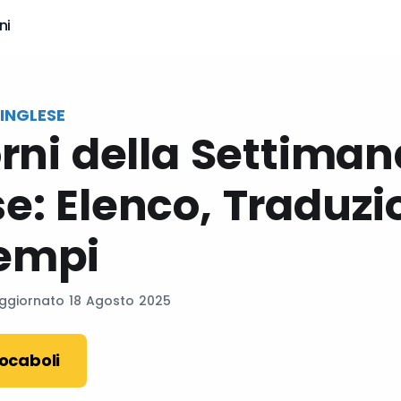
ni
INGLESE
orni della Settiman
se: Elenco, Traduz
empi
Aggiornato 18 Agosto 2025
vocaboli