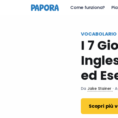
it
Come funziona?
Pia
VOCABOLARIO 
I 7 Gi
Ingle
ed Es
Da
Jake Stainer
· 
Scopri più 