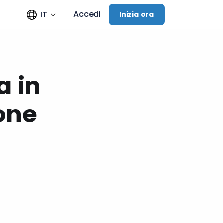
Accedi
IT
Inizia ora
a in
ione