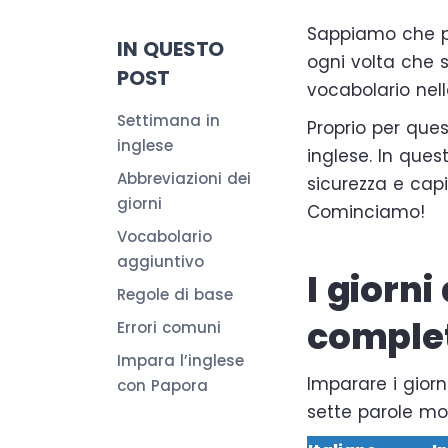
Sappiamo che pe
IN QUESTO
ogni volta che s
POST
vocabolario nell
Settimana in
Proprio per ques
inglese
inglese. In que
Abbreviazioni dei
sicurezza e cap
giorni
Cominciamo!
Vocabolario
aggiuntivo
I giorni
Regole di base
comple
Errori comuni
Impara l’inglese
Imparare i giorn
con Papora
sette parole mol