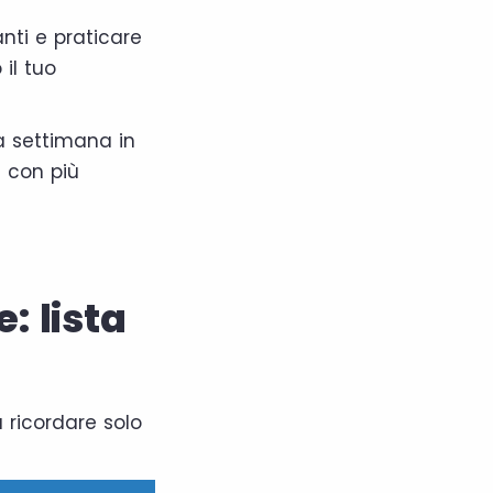
nti e praticare
 il tuo
a settimana in
e con più
: lista
 ricordare solo