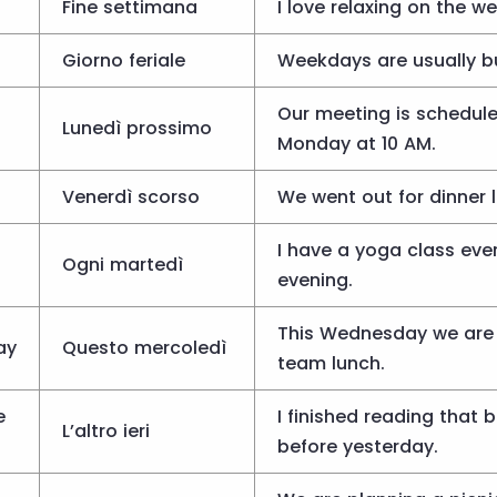
Fine settimana
I love relaxing on the w
Giorno feriale
Weekdays are usually b
Our meeting is schedule
Lunedì prossimo
Monday at 10 AM.
Venerdì scorso
We went out for dinner l
I have a yoga class eve
Ogni martedì
evening.
This Wednesday we are
ay
Questo mercoledì
team lunch.
e
I finished reading that 
L’altro ieri
before yesterday.