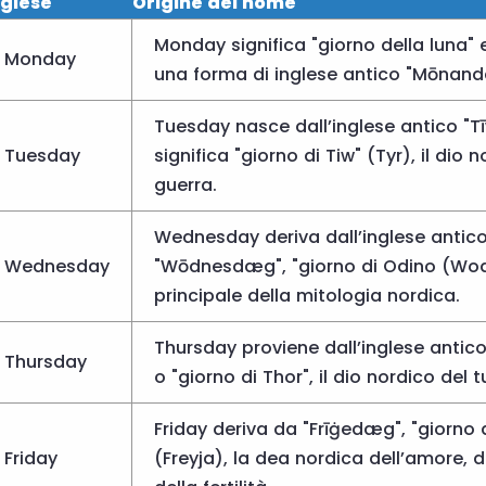
nglese
Origine del nome
Monday significa "giorno della luna" 
Monday
una forma di inglese antico "Mōnan
Tuesday nasce dall’inglese antico "
Tuesday
significa "giorno di Tiw" (Tyr), il dio 
guerra.
Wednesday deriva dall’inglese antic
Wednesday
"Wōdnesdæg", "giorno di Odino (Wode
principale della mitologia nordica.
Thursday proviene dall’inglese anti
Thursday
o "giorno di Thor", il dio nordico del 
Friday deriva da "Frīġedæg", "giorno d
Friday
(Freyja), la dea nordica dell’amore, d