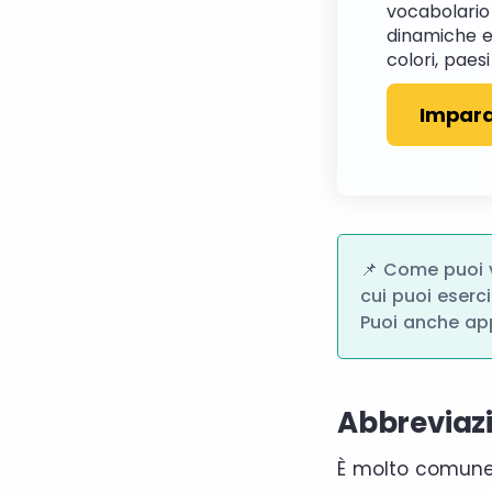
vocabolario 
dinamiche e
colori, paes
Impara
📌 Come puoi v
cui puoi eserc
Puoi anche app
Abbreviazi
È molto comune, 