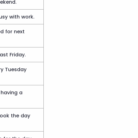
eekend.
usy with work.
d for next
ast Friday.
ry Tuesday
 having a
book the day