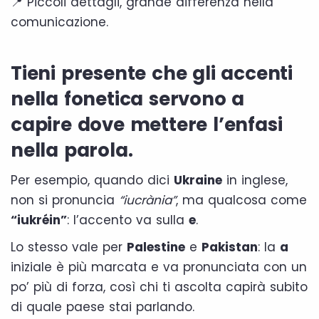
📍 Piccoli dettagli, grande differenza nella
comunicazione.
Tieni presente che gli accenti
nella fonetica servono a
capire dove mettere l’enfasi
nella parola.
Per esempio, quando dici
Ukraine
in inglese,
non si pronuncia
“iucrània”
, ma qualcosa come
“iukréin”
: l’accento va sulla
e
.
Lo stesso vale per
Palestine
e
Pakistan
: la
a
iniziale è più marcata e va pronunciata con un
po’ più di forza, così chi ti ascolta capirà subito
di quale paese stai parlando.