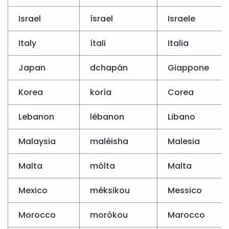
Israel
ísrael
Israele
Italy
ítali
Italia
Japan
dchapán
Giappone
Korea
koría
Corea
Lebanon
lébanon
Libano
Malaysia
maléisha
Malesia
Malta
mólta
Malta
Mexico
méksikou
Messico
Morocco
morókou
Marocco