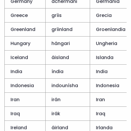
Germany
dchérmani
Germania
Greece
gríis
Grecia
Greenland
gríinland
Groenlandia
Hungary
hángari
Ungheria
Iceland
áisland
Islanda
India
índia
India
Indonesia
indounísha
Indonesia
Iran
irán
Iran
Iraq
irák
Iraq
Ireland
áirland
Irlanda