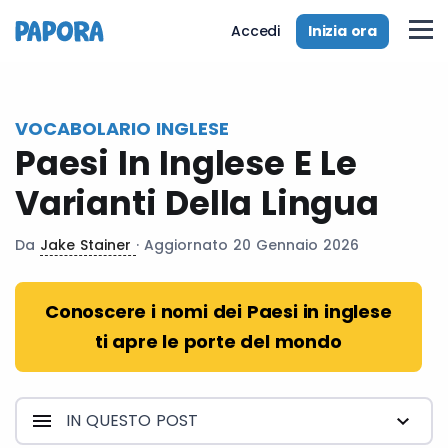
it
Inizia ora
Accedi
VOCABOLARIO INGLESE
Paesi In Inglese E Le
Varianti Della Lingua
Da
Jake Stainer
· Aggiornato 20 Gennaio 2026
Conoscere i nomi dei Paesi in inglese
ti apre le porte del mondo
IN QUESTO POST