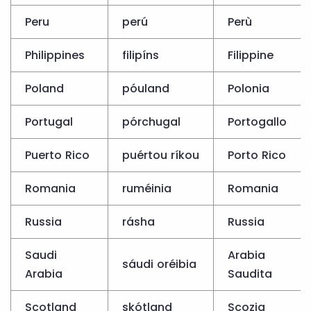
Peru
perú
Perù
Philippines
filipíns
Filippine
Poland
póuland
Polonia
Portugal
pórchugal
Portogallo
Puerto Rico
puértou ríkou
Porto Rico
Romania
ruméinia
Romania
Russia
rásha
Russia
Saudi
Arabia
sáudi oréibia
Arabia
Saudita
Scotland
skótland
Scozia