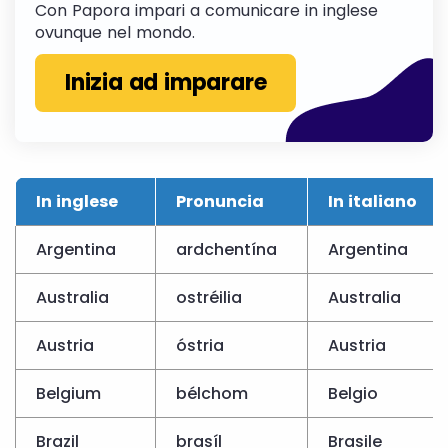
Con Papora impari a comunicare in inglese
ovunque nel mondo.
Inizia ad imparare
In inglese
Pronuncia
In italiano
Argentina
ardchentína
Argentina
Australia
ostréilia
Australia
Austria
óstria
Austria
Belgium
bélchom
Belgio
Brazil
brasíl
Brasile