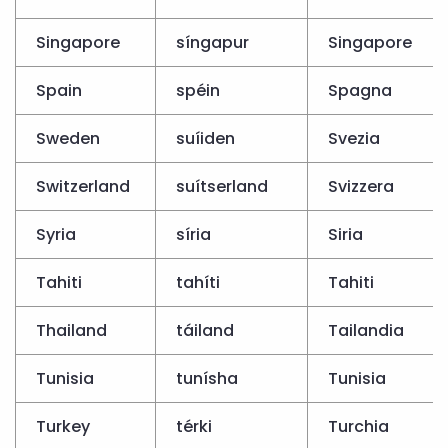
Singapore
síngapur
Singapore
Spain
spéin
Spagna
Sweden
suíiden
Svezia
Switzerland
suítserland
Svizzera
Syria
síria
Siria
Tahiti
tahíti
Tahiti
Thailand
táiland
Tailandia
Tunisia
tunísha
Tunisia
Turkey
térki
Turchia