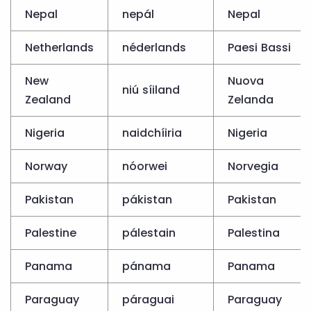
Nepal
nepál
Nepal
Netherlands
néderlands
Paesi Bassi
New
Nuova
niú síiland
Zealand
Zelanda
Nigeria
naidchíiria
Nigeria
Norway
nóorwei
Norvegia
Pakistan
pákistan
Pakistan
Palestine
pálestain
Palestina
Panama
pánama
Panama
Paraguay
páraguai
Paraguay