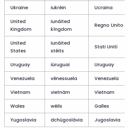
Ukraine
iukréin
Ucraina
United
iunáited
Regno Unito
Kingdom
kíngdom
United
iunáited
Stati Uniti
States
stéits
Uruguay
iúruguai
Uruguay
Venezuela
vénessuela
Venezuela
Vietnam
vietnám
Vietnam
Wales
wéils
Galles
Yugoslavia
dchúgoslávia
Jugoslavia