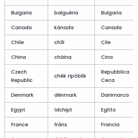
Bulgaria
balguéria
Bulgaria
Canada
kánada
Canada
Chile
chíli
Cile
China
cháina
Cina
Czech
Repubblica
chék ripóblik
Republic
Ceca
Denmark
dénmark
Danimarca
Egypt
ídchipt
Egitto
France
fráns
Francia