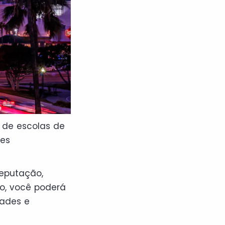
 de escolas de
res
eputação,
so, você poderá
dades e