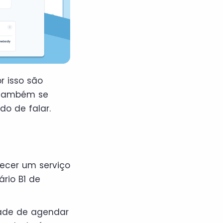
r isso são
. Também se
o de falar.
ecer um serviço
rio B1 de
ade de agendar