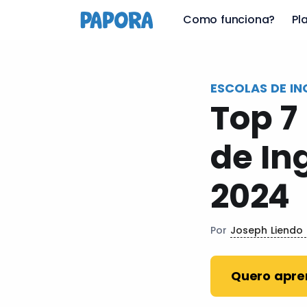
pt
Como funciona?
Pl
ESCOLAS DE IN
Top 7
de In
2024
Por
Joseph Liendo
Quero apre