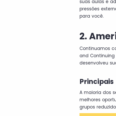
suas aulas e ad
pressões exter
para você.
2. Amer
Continuamos co
and Continuing 
desenvolveu sua
Principais
A maioria dos s
melhores oport
grupos reduzid