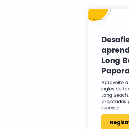
Desafie
aprend
Long B
Papor
Aproveite a
inglês de fo
Long Beach.
projetadas 
sucesso.
Regist