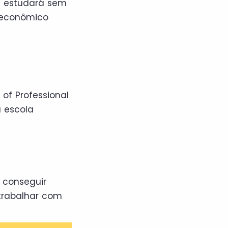
cê estudará sem
 econômico
of Professional
a escola
 conseguir
trabalhar com