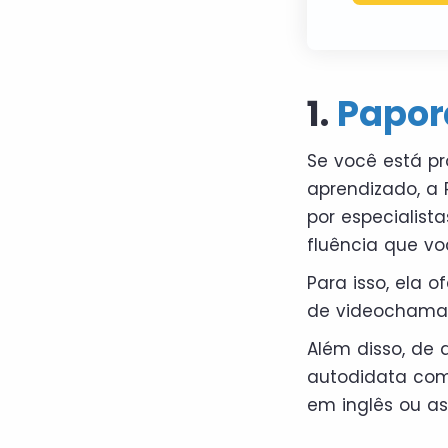
1.
Papor
Se você está p
aprendizado, a 
por especialist
fluência que vo
Para isso, ela 
de videochamad
Além disso, de 
autodidata com 
em inglês ou a