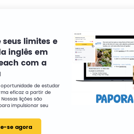
 seus limites e
a inglês em
each com a
a
 oportunidade de estudar
rma eficaz a partir de
 Nossas lições são
para impulsionar seu
re-se agora