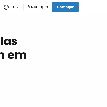
Fazer login
PT
Começar
las
ch em