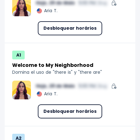
Hoje, 29 de Maio
5:00 PM
/Bog
Aria T.
Desbloquear horários
A1
Welcome to My Neighborhood
Domina el uso de "there is" y "there are"
Hoje, 29 de Maio
5:00 PM
/Bog
Aria T.
Desbloquear horários
A2