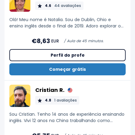
4.6
44 avaliações
Olá! Meu nome é Natalia. Sou de Dublin, Ohio e
ensino inglês desde o final de 2019. Adoro explorar o
mundo, ouvir música de todos os lugares, tocar
violino e assar. Adoro ajudar meus alunos a alcançar
€8,63
EUR
/ Aula de 45 minutos.
suas metas acadêmicas, profissionais e sociais!
Perfil do profe
Começar grátis
Cristian R.
4.8
1 avaliações
Sou Cristian. Tenho 14 anos de experiência ensinando
inglês. Vivi 12 anos na China trabalhando como
professor e há 2 anos dou aulas no Chile. Meus
hobbies vão mudando com o tempo, mas