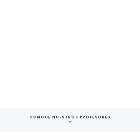
CONOCE NUESTROS PROFESORES
Clases de inglés
México
Toluca