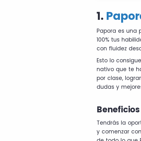
1.
Papor
Papora es una p
100% tus habili
con fluidez desd
Esto lo consigue
nativo que te h
por clase, logr
dudas y mejore
Beneficios
Tendrás la opor
y comenzar con l
de todo lo que 