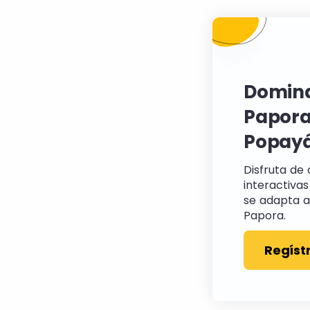
Domina
Papora
Popay
Disfruta de 
interactivas
se adapta a 
Papora.
Regíst