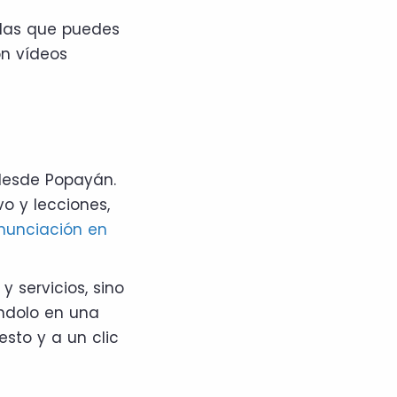
 las que puedes
on vídeos
 desde Popayán.
o y lecciones,
nunciación en
y servicios, sino
éndolo en una
sto y a un clic