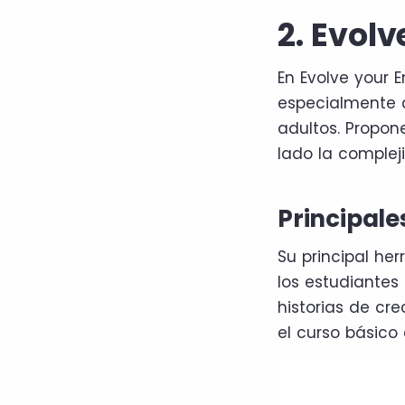
2. Evol
En Evolve your 
especialmente d
adultos. Propon
lado la complej
Principale
Su principal he
los estudiantes
historias de cre
el curso básico