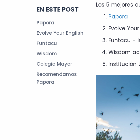
Los 5 mejores c
EN ESTE POST
Papora
Papora
Evolve You
Evolve Your English
Funtacu - I
Funtacu
Wisdom a
Wisdom
Institución
Colegio Mayor
Recomendamos
Papora