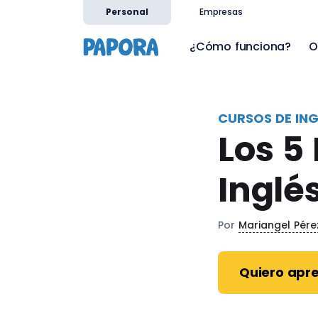
es
Personal
Empresas
¿Cómo funciona?
O
CURSOS DE ING
Los 5
Inglé
Por
Mariangel Pér
Quiero apre