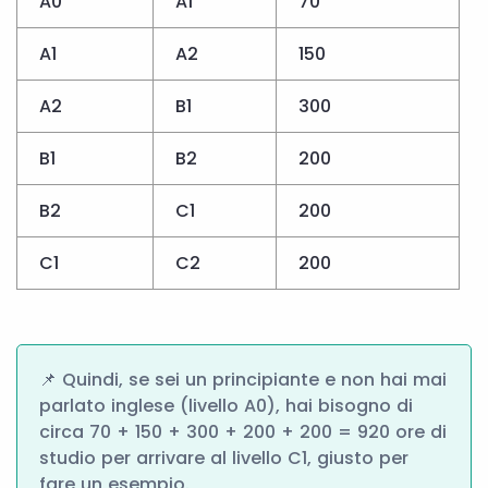
A0
A1
70
A1
A2
150
A2
B1
300
B1
B2
200
B2
C1
200
C1
C2
200
📌 Quindi, se sei un principiante e non hai mai
parlato inglese (livello A0), hai bisogno di
circa 70 + 150 + 300 + 200 + 200 = 920 ore di
studio per arrivare al livello C1, giusto per
fare un esempio.