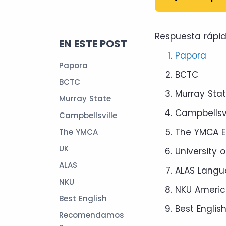
Respuesta rápid
EN ESTE POST
Papora
Papora
BCTC
BCTC
Murray Stat
Murray State
Campbellsvi
Campbellsville
The YMCA E
The YMCA
UK
University 
ALAS
ALAS Langu
NKU
NKU Americ
Best English
Best English
Recomendamos