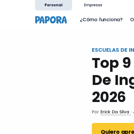
es
Personal
Empresas
¿Cómo funciona?
O
ESCUELAS DE I
Top 9
De In
2026
Por
Erick Da Silva
·
Quiero apre