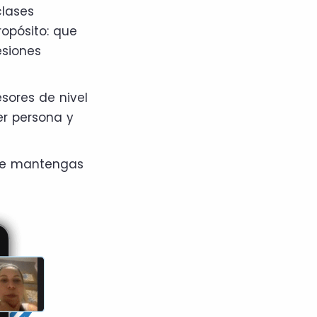
clases
opósito: que
esiones
esores de nivel
er persona y
 te mantengas